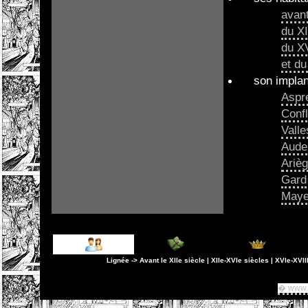
avant
du XI
du XV
et du
son implan
Aspr
Confl
Valle
Aude
Ariè
Gard
Maye
� www.