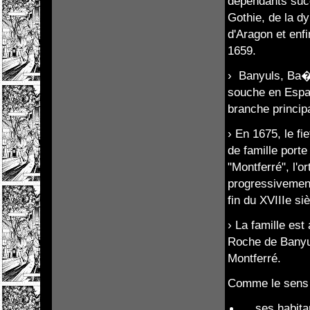
dépendants suc
Gothie, de la d
d'Aragon et enf
1659.
› Banyuls, Ba�u
souche en Espag
branche principal
› En 1675, le fi
de famille porte
"Montferré", l'o
progressivement 
fin du XVIIIe siè
› La famille es
Roche de Banyul
Montferré.
Comme le sens d
ses habita