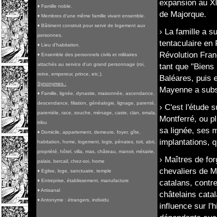
expansion au XI
♦ Famille noble.
de Majorque.
♦ Membres d'une même famille vivant ensemble.
♦ Bâtiment construit pour servir de logement aux
› La famille a s
personnes.
tentaculaire en 
♦ Lieu d'habitation.
Révolution Fran
♦ Ensemble des personnels civils et militaires
attachés au service d'un grand personnage (roi,
tant que "Biens 
reine, empereur, prince, etc.).
Baléares, puis 
Synonymes :
Mayenne a subs
♦ Famille, lignée, dynastie, maisonnée, ascendance,
descendance, filiation, généalogie, lignage, parenté,
› C'est l'étude 
parentèle, race, souche, ménage, caste, clan, smala,
Montferré, ou p
tribu
sa lignée, ses 
♦ Domicile, appartement, demeure, foyer, gîte,
implantations, q
habitation, home, logement, logis, pénates, toit, abri,
propriété, hôtel, villa, mas, château, manoir, métairie,
› Maîtres de for
palais, bercail, chez-soi, home
chevaliers de M
♦ Eglise, loge, sanctuaire, temple
♦ Entreprise, établissement, manufacture
catalans, contr
♦ Artisanal
châtelains cata
♦ Antonyme : étrangers, individu
influence sur l